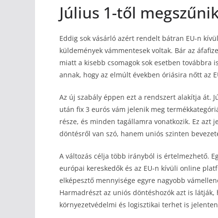
Július 1-től megszűni
Eddig sok vásárló azért rendelt bátran EU-n kívü
küldemények vámmentesek voltak. Bár az áfafiz
miatt a kisebb csomagok sok esetben továbbra i
annak, hogy az elmúlt években óriásira nőtt az E
Az új szabály éppen ezt a rendszert alakítja át. Jú
után fix 3 eurós vám jelenik meg termékkategór
része, és minden tagállamra vonatkozik. Ez azt 
döntésről van szó, hanem uniós szinten bevezete
A változás célja több irányból is értelmezhető. 
európai kereskedők és az EU-n kívüli online pla
elképesztő mennyisége egyre nagyobb vámellenőrz
Harmadrészt az uniós döntéshozók azt is látják
környezetvédelmi és logisztikai terhet is jelenten