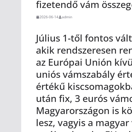
fizetendő vám összeg
2026-06-14
admin
Július 1-től fontos vá
akik rendszeresen re
az Európai Unión kívü
uniós vámszabály ért
értékű kiscsomagokba
után fix, 3 eurós vámot
Magyarországon is k
lesz, vagyis a magyar