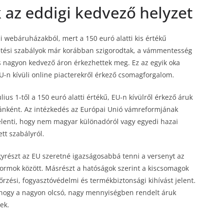
k az eddigi kedvező helyzet
li webáruházakból, mert a 150 euró alatti kis értékű
etési szabályok már korábban szigorodtak, a vámmentesség
s nagyon kedvező áron érkezhettek meg. Ez az egyik oka
U-n kívüli online piacterekről érkező csomagforgalom.
lius 1-től a 150 euró alatti értékű, EU-n kívülről érkező áruk
iánként. Az intézkedés az Európai Unió vámreformjának
jelenti, hogy nem magyar különadóról vagy egyedi hazai
tt szabályról.
Egyrészt az EU szeretné igazságosabbá tenni a versenyt az
tformok között. Másrészt a hatóságok szerint a kiscsomagok
ési, fogyasztóvédelmi és termékbiztonsági kihívást jelent.
, hogy a nagyon olcsó, nagy mennyiségben rendelt áruk
ek.