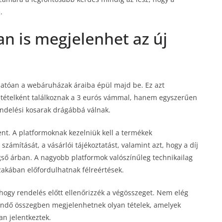
.
n is megjelenhet az új
hatóan a webáruházak áraiba épül majd be. Ez azt
ön tételként találkoznak a 3 eurós vámmal, hanem egyszerűen
endelési kosarak drágábbá válnak.
ent. A platformoknak kezelniük kell a termékek
számítását, a vásárlói tájékoztatást, valamint azt, hogy a díj
ső árban. A nagyobb platformok valószínűleg technikailag
szakában előfordulhatnak félreértések.
hogy rendelés előtt ellenőrizzék a végösszeget. Nem elég
etendő összegben megjelenhetnek olyan tételek, amelyek
n jelentkeztek.