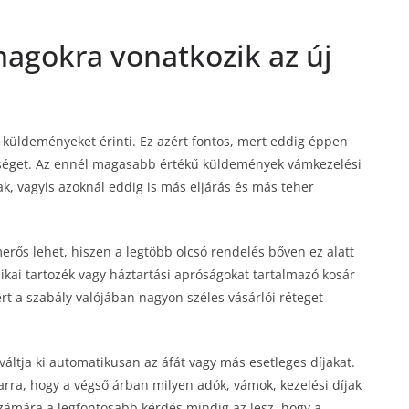
magokra vonatkozik az új
ű küldeményeket érinti. Ez azért fontos, mert eddig éppen
séget. Az ennél magasabb értékű küldemények vámkezelési
, vagyis azoknál eddig is más eljárás és más teher
erős lehet, hiszen a legtöbb olcsó rendelés bőven ez alatt
ikai tartozék vagy háztartási apróságokat tartalmazó kosár
rt a szabály valójában nagyon széles vásárlói réteget
ltja ki automatikusan az áfát vagy más esetleges díjakat.
 arra, hogy a végső árban milyen adók, vámok, kezelési díjak
 számára a legfontosabb kérdés mindig az lesz, hogy a