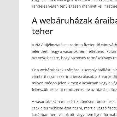
rendelés végén ténylegesen mennyit kell fizetnie
A webáruházak áraiba
teher
A NAV tájékoztatása szerint a fizetendő vám vár
jelentheti, hogy a vásárlók nem feltétlenül kül
azt veszik észre, hogy bizonyos termékek vagy r
Ez a webáruházak számára is komoly átállást jel
vámtarifaszám szerinti besorolását, a 3 eurós díj 
milyen módon jelenik meg a kosárban vagy a vég
felkészülnek az új rendszerre, de az átállás idő
A vásárlók számára ezért különösen fontos lesz, 
csak a terméklista árát nézni, mert a végső fiz
korábban nem voltak ott, vagy nem ilyen formába