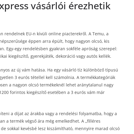
xpress vásárlói érezhetik
an rendelnek EU-n kívüli online piacterekről. A Temu, a
népszerűsége éppen arra épült, hogy nagyon olcsó, kis
an. Egy-egy rendelésben gyakran sokféle apróság szerepel:
ikai kiegészítő, gyerekjáték, dekoráció vagy autós kellék.
ányos az új vám hatása. Ha egy vásárló tíz különböző típusú
yetlen 3 eurós tétellel kell számolnia. A termékkategóriák
ösen a nagyon olcsó termékeknél lehet aránytalanul nagy
 1200 forintos kiegészítő esetében a 3 eurós vám már
eni a díjat az árakba vagy a rendelési folyamatba, hogy a
ban a termék végső ára még emelkedhet. A „filléres
n, de sokkal kevésbé lesz kiszámítható, mennyire marad olcsó