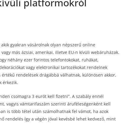
kívüli platformokról
 akik gyakran vásárolnak olyan népszerű online
 vagy más ázsiai, amerikai, illetve EU-n kívüli webáruházak.
ogy néhány ezer forintos telefontokokat, ruhákat,
 dekorációkat vagy elektronikai tartozékokat rendelnek
is értékű rendelések drágábbá válhatnak, különösen akkor,
 érkezik.
den csomagra 3 eurót kell fizetni”. A szabály ennél
t, vagyis vámtarifaszám szerinti áruféleségenként kell
ban is több tétel után számolhatnak fel vámot, ha azok
nő rendelés így a végén jóval kevésbé lehet kedvező, mint