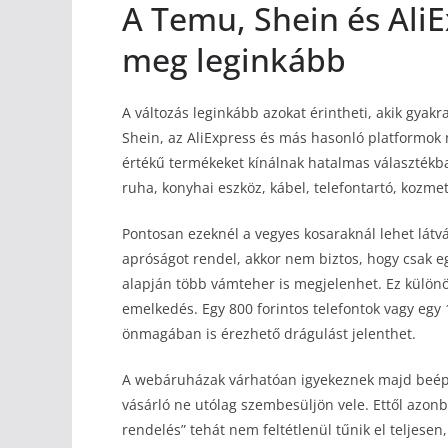
A Temu, Shein és AliE
meg leginkább
A változás leginkább azokat érintheti, akik gyakr
Shein, az AliExpress és más hasonló platformok 
értékű termékeket kínálnak hatalmas választékb
ruha, konyhai eszköz, kábel, telefontartó, kozmet
Pontosan ezeknél a vegyes kosaraknál lehet látv
apróságot rendel, akkor nem biztos, hogy csak eg
alapján több vámteher is megjelenhet. Ez külön
emelkedés. Egy 800 forintos telefontok vagy egy
önmagában is érezhető drágulást jelenthet.
A webáruházak várhatóan igyekeznek majd beépít
vásárló ne utólag szembesüljön vele. Ettől azon
rendelés” tehát nem feltétlenül tűnik el teljese