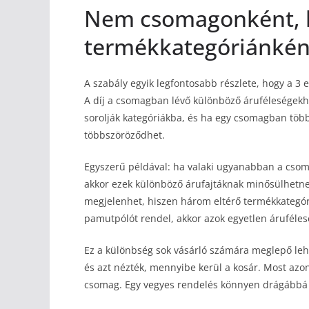
Nem csomagonként,
termékkategóriánként 
A szabály egyik legfontosabb részlete, hogy a 
A díj a csomagban lévő különböző áruféleségekh
sorolják kategóriákba, és ha egy csomagban több
többszöröződhet.
Egyszerű példával: ha valaki ugyanabban a csoma
akkor ezek különböző árufajtáknak minősülhetne
megjelenhet, hiszen három eltérő termékkategóri
pamutpólót rendel, akkor azok egyetlen áruféle
Ez a különbség sok vásárló számára meglepő lehet
és azt nézték, mennyibe kerül a kosár. Most azon
csomag. Egy vegyes rendelés könnyen drágábbá v