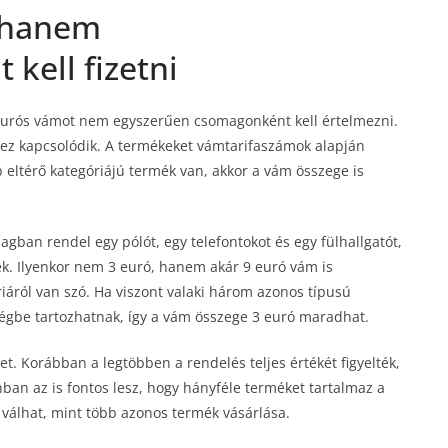
 hanem
kell fizetni
3 eurós vámot nem egyszerűen csomagonként kell értelmezni.
ez kapcsolódik. A termékeket vámtarifaszámok alapján
 eltérő kategóriájú termék van, akkor a vám összege is
gban rendel egy pólót, egy telefontokot és egy fülhallgatót,
k. Ilyenkor nem 3 euró, hanem akár 9 euró vám is
áról van szó. Ha viszont valaki három azonos típusú
ségbe tartozhatnak, így a vám összege 3 euró maradhat.
. Korábban a legtöbben a rendelés teljes értékét figyelték,
ban az is fontos lesz, hogy hányféle terméket tartalmaz a
álhat, mint több azonos termék vásárlása.