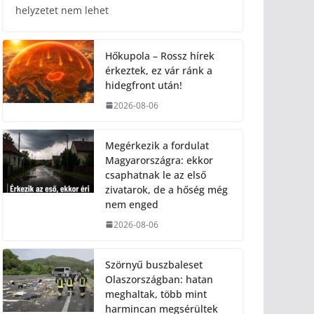
helyzetet nem lehet
Hőkupola – Rossz hírek
érkeztek, ez vár ránk a
hidegfront után!
2026-08-06
Megérkezik a fordulat
Magyarországra: ekkor
csaphatnak le az első
zivatarok, de a hőség még
nem enged
2026-08-06
Szörnyű buszbaleset
Olaszországban: hatan
meghaltak, több mint
harmincan megsérültek