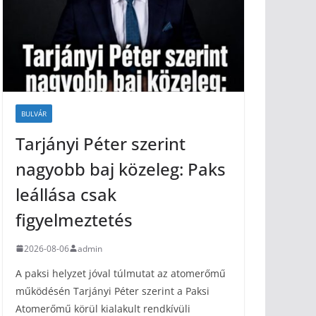
BULVÁR
Tarjányi Péter szerint
nagyobb baj közeleg: Paks
leállása csak
figyelmeztetés
2026-08-06
admin
A paksi helyzet jóval túlmutat az atomerőmű
működésén Tarjányi Péter szerint a Paksi
Atomerőmű körül kialakult rendkívüli