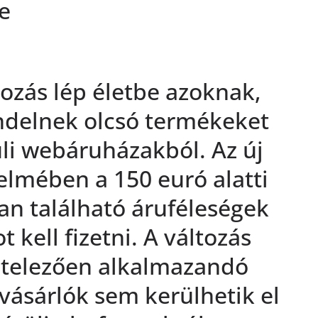
e
ltozás lép életbe azoknak,
ndelnek olcsó termékeket
li webáruházakból. Az új
elmében a 150 euró alatti
n található áruféleségek
 kell fizetni. A változás
ötelezően alkalmazandó
 vásárlók sem kerülhetik el