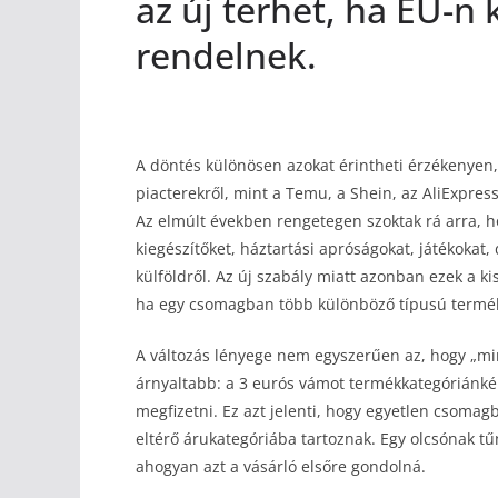
az új terhet, ha EU-n 
rendelnek.
A döntés különösen azokat érintheti érzékenyen,
piacterekről, mint a Temu, a Shein, az AliExpress
Az elmúlt években rengetegen szoktak rá arra, h
kiegészítőket, háztartási apróságokat, játékokat,
külföldről. Az új szabály miatt azonban ezek a k
ha egy csomagban több különböző típusú termék
A változás lényege nem egyszerűen az, hogy „min
árnyaltabb: a 3 eurós vámot termékkategóriánkén
megfizetni. Ez azt jelenti, hogy egyetlen csomag
eltérő árukategóriába tartoznak. Egy olcsónak tű
ahogyan azt a vásárló elsőre gondolná.