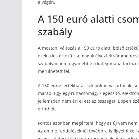
a végén.
A 150 euró alatti cso
szabály
A mostani változás a 150 euró alatti belső érték
ezek a kis értékű csomagok élveztek vámmentes
szabályai nem ugyanebbe a kategóriába tartoznak
merülhetett fel.
A 150 eurós értékhatár sok online vásárlónak ism
marad. Egy-egy ruhacsomag, kiegészítő, elektron
jellemzően nem éri el ezt az összeget. Éppen ezé
érinthet.
Fontos azonban megérteni, hogy az új vám nem vá
Az online rendeléseknél továbbra is figyelni kell
vagy szállítási költségek szerepelnek. A vásárló