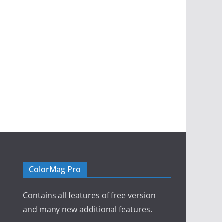
ColorMag Pro
Contains all features of free version
and many new additional features.