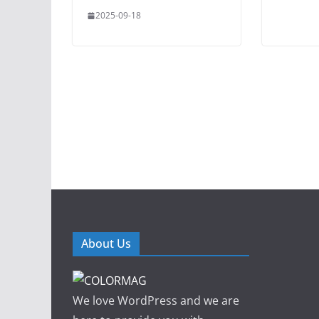
2025-09-18
About Us
We love WordPress and we are