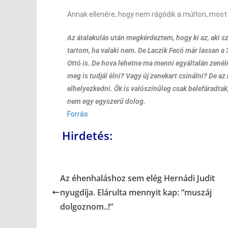
Annak ellenére, hogy nem rágódik a múlton, most
Az átalakulás után megkérdeztem, hogy ki az, aki s
tartom, ha valaki nem. De Laczik Fecó már lassan a
Ottó is. De hova lehetne ma menni egyáltalán zené
meg is tudjál élni? Vagy új zenekart csinálni? De
elhelyezkedni. Ők is valószínűleg csak belefáradtak
nem egy egyszerű dolog.
Forrás
Hirdetés:
Az éhenhaláshoz sem elég Hernádi Judit
nyugdíja. Elárulta mennyit kap: “muszáj
dolgoznom..!”