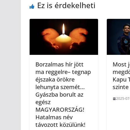
Ez is érdekelheti
Borzalmas hír jött
Most j
ma reggelre– tegnap
megdö
éjszaka örökre
Kapu T
lehunyta szemét…
szinte
Gyászba borult az
2025-07
egész
MAGYARORSZÁG!
Hatalmas név
távozott közülünk!