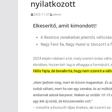
nyilatkozott
2025-11-27
admin
Elkeserítő, amit kimondott!
A Beatrice zenekarban jelentős változás
Nagy Feró fia, Nagy Hunor is távozott a 
2024 elején robbant a hír, mely szerint óriási vá
életében, hiszen két tag is elhagyja a formációt,
félős fajta, de bevallotta, hogy nem szereti a vál
„Nem ijedtem meg, mert én bízom magamban. És az é
tudok váltani, mert ha van egy zenekar, és az műkö
embernek adunk kenyeret. Nekem az utóbbi 10-15 év
egy-két új nótát, de kínszenvedés volt.”
– mesélte a Kossuth-díjas énekes, aki szerint az 