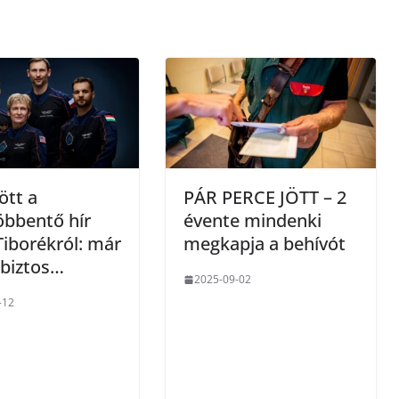
ött a
PÁR PERCE JÖTT – 2
bbentő hír
évente mindenki
iborékról: már
megkapja a behívót
 biztos…
2025-09-02
-12