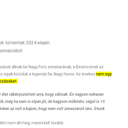
ok történtek 2024 elején.
formációból.
ltozások állnak be Nagy Feró zenekarának, a Beatricének az
 az egyik közülük a legenda fia, Nagy Hunor. Az énekes
nem egy
tozásokat.
let rákényszerített arra, hogy váltsak. Én nagyon nehezen
dik, még ha nem is olyan jól, de hagyom működni, végül is 15
ben az volt a bajom, hogy nem volt zeneszerző társ. Írtunk
élet nem áll meg, menni kell tovább.