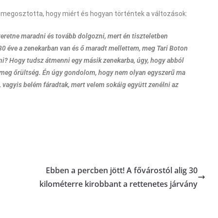
 megosztotta, hogy miért és hogyan történtek a változások:
zeretne maradni és tovább dolgozni, mert én tiszteletben
 30 éve a zenekarban van és ő maradt mellettem, meg Tari Boton
lni? Hogy tudsz átmenni egy másik zenekarba, úgy, hogy abból
 az meg őrültség. Én úgy gondolom, hogy nem olyan egyszerű ma
, vagyis belém fáradtak, mert velem sokáig együtt zenélni az
Ebben a percben jött! A fővárostól alig 30
kilométerre kirobbant a rettenetes járvány