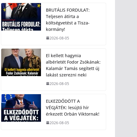
BRUTÁLIS FORDULAT:
Teljesen átírta a
költségvetést a Tisza-
kormány!
2026-08-05
El kellett hagynia
albérletét Fodor Zsókának:
Kalamár Tamás segített új
lakást szerezni neki
2026-08-05
ELKEZDŐDÖTT A
VÉGJÁTÉK: lesújtó hír
érkezett Orbán Viktornak!
2026-08-05