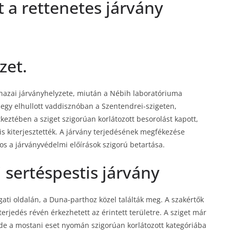
 a rettenetes járvány
zet.
) hazai járványhelyzete, miután a Nébih laboratóriuma
 egy elhullott vaddisznóban a Szentendrei-szigeten,
tkeztében a sziget szigorúan korlátozott besorolást kapott,
 is kiterjesztették. A járvány terjedésének megfékezése
os a járványvédelmi előírások szigorú betartása.
 sertéspestis járvány
gati oldalán, a Duna-parthoz közel találták meg. A szakértők
terjedés révén érkezhetett az érintett területre. A sziget már
a, de a mostani eset nyomán szigorúan korlátozott kategóriába