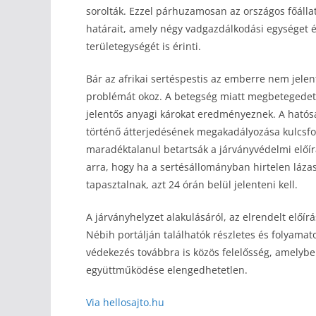
sorolták. Ezzel párhuzamosan az országos főállat
határait, amely négy vadgazdálkodási egységet
területegységét is érinti.
Bár az afrikai sertéspestis az emberre nem jele
problémát okoz. A betegség miatt megbetegedett 
jelentős anyagi károkat eredményeznek. A hatósá
történő átterjedésének megakadályozása kulcsfo
maradéktalanul betartsák a járványvédelmi előírá
arra, hogy ha a sertésállományban hirtelen láza
tapasztalnak, azt 24 órán belül jelenteni kell.
A járványhelyzet alakulásáról, az elrendelt előírá
Nébih portálján találhatók részletes és folyamato
védekezés továbbra is közös felelősség, amelybe
együttműködése elengedhetetlen.
Via hellosajto.hu