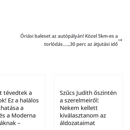
Óriási baleset az autópályán! Közel 5km-es a
torlódás…..,30 perc az átjutási idő
 tévedtek a
Szűcs Judith őszintén
k! Ez a halálos
a szerelmeiről:
khatása a
Nekem kellett
 és a Moderna
kiválasztanom az
áknak –
áldozataimat