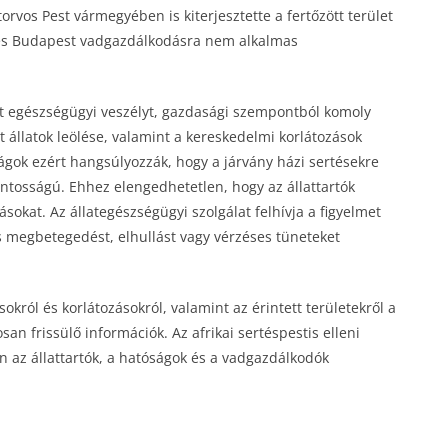
orvos Pest vármegyében is kiterjesztette a fertőzött terület
 és Budapest vadgazdálkodásra nem alkalmas
nt egészségügyi veszélyt, gazdasági szempontból komoly
állatok leölése, valamint a kereskedelmi korlátozások
gok ezért hangsúlyozzák, hogy a járvány házi sertésekre
ntosságú. Ehhez elengedhetetlen, hogy az állattartók
sokat. Az állategészségügyi szolgálat felhívja a figyelmet
s megbetegedést, elhullást vagy vérzéses tüneteket
sokról és korlátozásokról, valamint az érintett területekről a
san frissülő információk. Az afrikai sertéspestis elleni
n az állattartók, a hatóságok és a vadgazdálkodók