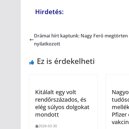
Hirdetés:
Drámai hírt kaptunk: Nagy Feró megtörten
nyilatkozott
Ez is érdekelheti
Kitálalt egy volt
Nagyot
rendőrszázados, és
tudóso
elég súlyos dolgokat
mellé
mondott
Pfizer
vakcin
2026-03-30