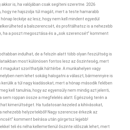
ég akkor is, ha valójában csak segíteni szeretne. 2026
a, hogy ne hajszolja túl magát, mert a teste hamarabb
A hónap leckéje az lesz, hogy nem kell mindent egyedül
elkerülheted a balszerencsét, és profitálhatsz is a nehezebb
be, ha a poszt megosztása és a „sok szerencsét” komment
tabban indulhat, de a felszín alatt több olyan feszültség is
olataikban most különösen fontos lesz az őszinteség, mert
át magukat szoríthatják háttérbe. A munkahelyen vagy
melyben nem lehet sokáig halogatni a választ, bármennyire is
a kerülik a túl nagy kiadásokat, mert a hónap második felében
eg kell tanulnia, hogy az egyensúly nem mindig azt jelenti,
a sem roppan össze a megfelelés alatt. Egészség terén a
at kimerültséget. Ha tudatosan kezeled a kihívásokat,
s a nehezebb helyzetekből! Nagy szerencse érkezik az
encsét” komment beírása után görgetsz lejjebb!
kkel teli és néha kellemetlenül őszinte időszak lehet, mert