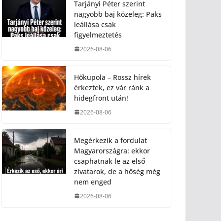
Tarjányi Péter szerint
nagyobb baj közeleg: Paks
leállása csak
figyelmeztetés
2026-08-06
Hőkupola – Rossz hírek
érkeztek, ez vár ránk a
hidegfront után!
2026-08-06
Megérkezik a fordulat
Magyarországra: ekkor
csaphatnak le az első
zivatarok, de a hőség még
nem enged
2026-08-06