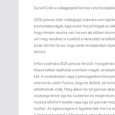
Durva! Ezek a csillagjegyek komoly veszteségek
2026 júniusa több csillagjegy számára sem ígérke
bizonytalanságok, kapcsolati feszültségek és lelk
hogy minden veszve van, hiszen aki időben észreve
sőt még tanulhat is ezekből a nehezebb hetekből
józan döntés és az, hogy senki ne kapkodjon oly
életére.
A Kos számára 2026 júniusa feszült, mozgalmas é
helyzetekkel találhatja szemben magát, amelyekb
kell. A munkahelyén vagy a pénzügyeiben könnyen 
eltervezte, ezért fontos, hogy ne dühből, sértett
adódhatnak viták, főleg akkor, ha túl gyorsan aka
szüksége lenne egy kis türelemre és megértésre
rosszul időzített kiadás vagy egy túl gyorsan 
hozhat. Az egészségére is figyelnie kell, mert a