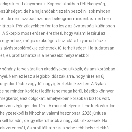
eddig sikerült elnyomniuk. Kapcsolataikban féltékenység,
szültséget, de ha hajlandóak tisztán beszélni, sok minden
zhet, de nem szabad azonnal beleugrani mindenbe, mert nem
re látszik. Pénzügyekben fontos lesz az óvatosság, különösen
. A Skorpió most erősen érezheti, hogy valami lezárul az
b egy nehéz, mégis szükséges tisztulási folyamat része.
z alvásproblémák jelezhetnek túlterheltséget. Ha tudatosan
ét, és profitálhatsz is a nehezebb helyzetekből!
y néhány terve váratlan akadályokba ütközik, és ami korábban
el. Nem ez lesz a legjobb időszak arra, hogy hirtelen új
gyi döntésbe vagy túl nagy ígéretekbe kezdjen. A Nyilas
e ha minden korlátot ledöntene maga körül, később könnyen
megkérdőjelez dolgokat, amelyekben korábban biztos volt,
 hozzon végleges döntést. A munkahelyén is lehetnek váratlan
helyzetekből is kihozhat valami hasznosat. 2026 júniusa
kell haladni, de így elkerülhetők a nagyobb ütközések. Ha
balszerencsét, és profitálhatsz is a nehezebb helyzetekből!