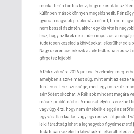
munka terén fontos lesz, hogy ne csak beszéljen 
különben mások könnyen megelőzhetik. Pénzügyek
gyorsan nagyobb problémává nőhet, ha nem figyel
nem beszél őszintén, akkor egy kis vita is nagy
lesz, hogy az Ikrek ne minden impulzusra reagál
tudatosan kezeled a kihívásokat, elkerülheted a 
Nagy szerencse érkezik az életedbe, ha a poszt
görgetsz lejjebb!
A Rák számára 2026 júniusa érzelmileg megterhelő
amelyben a szíve mást súg, mint amit az esze t
türelemre lesz szüksége, mert egy rosszul kimo
sértődést okozhat. A Rák sok mindent magára ves
mások problémáit is. A munkahelyén is érezhet bi
vagy úgy érzi, hogy nem értékelik eléggé az erőfe
egy váratlan kiadás vagy egy rosszul átgondolt v
lelki fáradtság lehet a legnagyobb figyelmeztető 
tudatosan kezeled a kihívásokat, elkerülheted a 