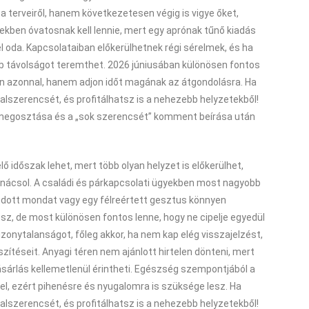
a terveiről, hanem következetesen végig is vigye őket,
ben óvatosnak kell lennie, mert egy aprónak tűnő kiadás
 oda. Kapcsolataiban előkerülhetnek régi sérelmek, és ha
obb távolságot teremthet. 2026 júniusában különösen fontos
jon azonnal, hanem adjon időt magának az átgondolásra. Ha
balszerencsét, és profitálhatsz is a nehezebb helyzetekből!
 megosztása és a „sok szerencsét” komment beírása után
 időszak lehet, mert több olyan helyzet is előkerülhet,
anácsol. A családi és párkapcsolati ügyekben most nagyobb
ndott mondat vagy egy félreértett gesztus könnyen
z, de most különösen fontos lenne, hogy ne cipelje egyedül
zonytalanságot, főleg akkor, ha nem kap elég visszajelzést,
szítéseit. Anyagi téren nem ajánlott hirtelen dönteni, mert
ásárlás kellemetlenül érintheti. Egészség szempontjából a
jel, ezért pihenésre és nyugalomra is szüksége lesz. Ha
balszerencsét, és profitálhatsz is a nehezebb helyzetekből!