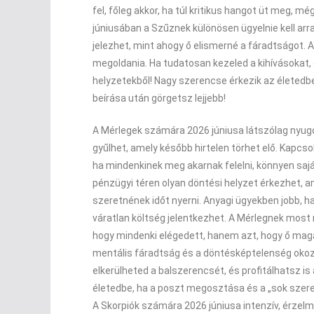
fel, főleg akkor, ha túl kritikus hangot üt meg, m
júniusában a Szűznek különösen ügyelnie kell arr
jelezhet, mint ahogy ő elismerné a fáradtságot. 
megoldania. Ha tudatosan kezeled a kihívásokat, 
helyzetekből! Nagy szerencse érkezik az életed
beírása után görgetsz lejjebb!
A Mérlegek számára 2026 júniusa látszólag nyugod
gyűlhet, amely később hirtelen törhet elő. Kapcs
ha mindenkinek meg akarnak felelni, könnyen saj
pénzügyi téren olyan döntési helyzet érkezhet, a
szeretnének időt nyerni. Anyagi ügyekben jobb, h
váratlan költség jelentkezhet. A Mérlegnek most m
hogy mindenki elégedett, hanem azt, hogy ő mag
mentális fáradtság és a döntésképtelenség okozh
elkerülheted a balszerencsét, és profitálhatsz i
életedbe, ha a poszt megosztása és a „sok szer
A Skorpiók számára 2026 júniusa intenzív, érzelme