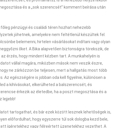
balszerencsét, és profitálhatsz is a nehezebb helyzetekből!
 megosztása és a „sok szerencsét” komment beírása után
a főleg pénzügyi és családi téren hozhat nehezebb
lyzetek jöhetnek, amelyekre nem feltétlenül készültek fel.
lcsönbe belemenni, hirtelen vásárlásokat indítani vagy olyan
 meggyőzni őket. A Bika alapvetően biztonságra törekszik, de
z érzés, hogy mindent kézben tart. A munkahelyén is
eladatot vállal magára, miközben mások nem veszik észre,
 hogy ne zárkózzon be teljesen, mert a hallgatás most több
. Az egészségére is jobban oda kell figyelnie, különösen a
ed a kihívásokat, elkerülheted a balszerencsét, és
szerencse érkezik az életedbe, ha a poszt megosztása és a
 lejjebb!
latot tartogathat, és bár ezek között lesznek lehetőségek is,
yen előfordulhat, hogy egyszerre túl sok dologba kezd bele,
jtett ígéretekhez vagy félreértett üzenetekhez vezethet. A