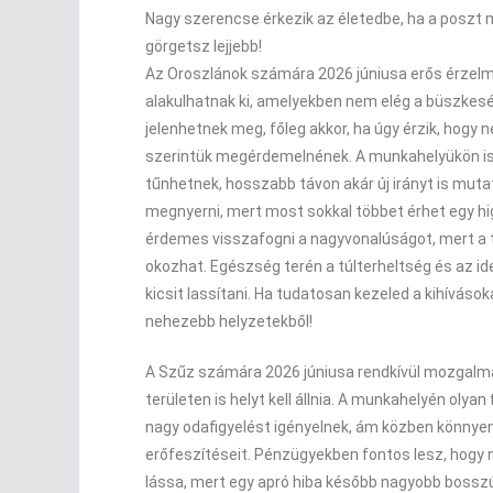
Nagy szerencse érkezik az életedbe, ha a poszt
görgetsz lejjebb!
Az Oroszlánok számára 2026 júniusa erős érzelmi
alakulhatnak ki, amelyekben nem elég a büszkes
jelenhetnek meg, főleg akkor, ha úgy érzik, hogy 
szerintük megérdemelnének. A munkahelyükön is 
tűnhetnek, hosszabb távon akár új irányt is muta
megnyerni, mert most sokkal többet érhet egy hi
érdemes visszafogni a nagyvonalúságot, mert a t
okozhat. Egészség terén a túlterheltség és az 
kicsit lassítani. Ha tudatosan kezeled a kihívások
nehezebb helyzetekből!
A Szűz számára 2026 júniusa rendkívül mozgalma
területen is helyt kell állnia. A munkahelyén olya
nagy odafigyelést igényelnek, ám közben könnye
erőfeszítéseit. Pénzügyekben fontos lesz, hogy n
lássa, mert egy apró hiba később nagyobb bossz