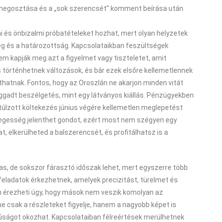
 megosztása és a „sok szerencsét” komment beírása után
 és önbizalmi próbatételeket hozhat, mert olyan helyzetek
ég és a határozottság. Kapcsolataikban feszültségek
nem kapják meg azt a figyelmet vagy tiszteletet, amit
történhetnek változások, és bár ezek elsőre kellemetlennek
thatnak. Fontos, hogy az Oroszlán ne akarjon minden vitát
ggadt beszélgetés, mint egy látványos kiállás. Pénzügyekben
úlzott költekezés június végére kellemetlen meglepetést
idegesség jelenthet gondot, ezért most nem szégyen egy
at, elkerülheted a balszerencsét, és profitálhatsz is a
s, de sokszor fárasztó időszak lehet, mert egyszerre több
n feladatok érkezhetnek, amelyek precizitást, türelmet és
n érezheti úgy, hogy mások nem veszik komolyan az
e csak a részleteket figyelje, hanem a nagyobb képet is
úságot okozhat. Kapcsolataiban félreértések merülhetnek