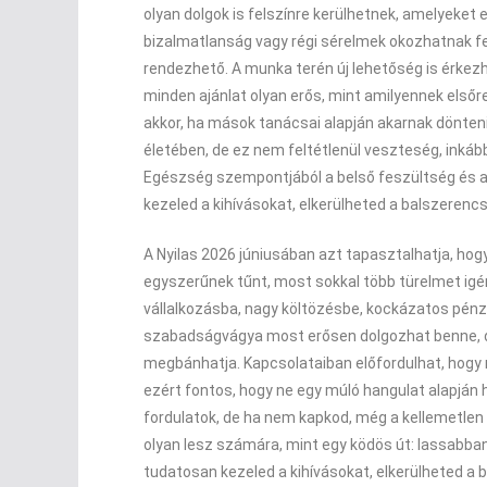
olyan dolgok is felszínre kerülhetnek, amelyeket 
bizalmatlanság vagy régi sérelmek okozhatnak fe
rendezhető. A munka terén új lehetőség is érke
minden ajánlat olyan erős, mint amilyennek első
akkor, ha mások tanácsai alapján akarnak dönteni
életében, de ez nem feltétlenül veszteség, inkáb
Egészség szempontjából a belső feszültség és a
kezeled a kihívásokat, elkerülheted a balszerencs
A Nyilas 2026 júniusában azt tapasztalhatja, hog
egyszerűnek tűnt, most sokkal több türelmet igény
vállalkozásba, nagy költözésbe, kockázatos pénzü
szabadságvágya most erősen dolgozhat benne, d
megbánhatja. Kapcsolataiban előfordulhat, hogy 
ezért fontos, hogy ne egy múló hangulat alapján
fordulatok, de ha nem kapkod, még a kellemetlen 
olyan lesz számára, mint egy ködös út: lassabban 
tudatosan kezeled a kihívásokat, elkerülheted a 