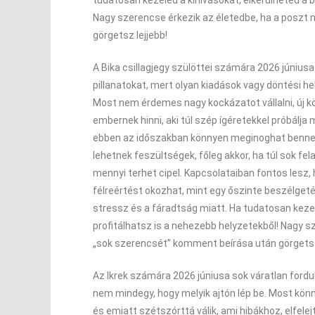
tudatosan kezeled a kihívásokat, elkerülheted a 
Nagy szerencse érkezik az életedbe, ha a poszt
görgetsz lejjebb!
A Bika csillagjegy szülöttei számára 2026 június
pillanatokat, mert olyan kiadások vagy döntési he
Most nem érdemes nagy kockázatot vállalni, új kö
embernek hinni, aki túl szép ígéretekkel próbálja
ebben az időszakban könnyen meginoghat benne a
lehetnek feszültségek, főleg akkor, ha túl sok f
mennyi terhet cipel. Kapcsolataiban fontos lesz,
félreértést okozhat, mint egy őszinte beszélgetés
stressz és a fáradtság miatt. Ha tudatosan kezel
profitálhatsz is a nehezebb helyzetekből! Nagy 
„sok szerencsét” komment beírása után görgetsz
Az Ikrek számára 2026 júniusa sok váratlan fordu
nem mindegy, hogy melyik ajtón lép be. Most könn
és emiatt szétszórttá válik, ami hibákhoz, elfele