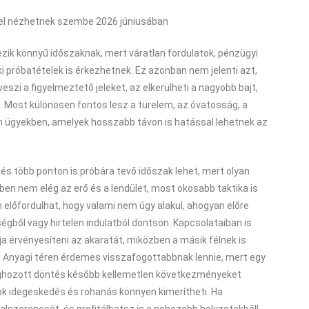
kel nézhetnek szembe 2026 júniusában
zik könnyű időszaknak, mert váratlan fordulatok, pénzügyi
i próbatételek is érkezhetnek. Ez azonban nem jelenti azt,
szi a figyelmeztető jeleket, az elkerülheti a nagyobb bajt,
. Most különösen fontos lesz a türelem, az óvatosság, a
an ügyekben, amelyek hosszabb távon is hatással lehetnek az
s több ponton is próbára tevő időszak lehet, mert olyan
en nem elég az erő és a lendület, most okosabb taktika is
előfordulhat, hogy valami nem úgy alakul, ahogyan előre
ségből vagy hirtelen indulatból döntsön. Kapcsolataiban is
rja érvényesíteni az akaratát, miközben a másik félnek is
. Anyagi téren érdemes visszafogottabbnak lennie, mert egy
meghozott döntés később kellemetlen következményeket
 sok idegeskedés és rohanás könnyen kimerítheti. Ha