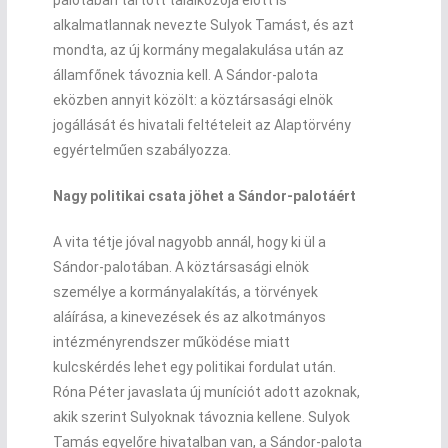
palotában tartott találkozója előtt is
alkalmatlannak nevezte Sulyok Tamást, és azt
mondta, az új kormány megalakulása után az
államfőnek távoznia kell. A Sándor-palota
eközben annyit közölt: a köztársasági elnök
jogállását és hivatali feltételeit az Alaptörvény
egyértelműen szabályozza.
Nagy politikai csata jöhet a Sándor-palotáért
A vita tétje jóval nagyobb annál, hogy ki ül a
Sándor-palotában. A köztársasági elnök
személye a kormányalakítás, a törvények
aláírása, a kinevezések és az alkotmányos
intézményrendszer működése miatt
kulcskérdés lehet egy politikai fordulat után.
Róna Péter javaslata új muníciót adott azoknak,
akik szerint Sulyoknak távoznia kellene. Sulyok
Tamás egyelőre hivatalban van, a Sándor-palota