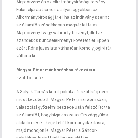
Alaptörvény és az alkotmánybírósági törvény
külön eljárást ismer: az ilyen ügyekben az
Alkotmánybíróság jár el, ha az indítvány szerint
az államfő szándékosan megsértette az
Alaptörvényt vagy valamely törvényt, illetve
szándékos bűncselekményt követett el. Éppen
ezért Róna javaslata várhatóan komoly jogi vitát
váltana ki.
Magyar Péter már korábban távozásra
szólította fel
A Sulyok Tamás körüli politikai feszültség nem
most kezdődött. Magyar Péter már áprilisban,
választási győzelmi beszéde után felszólította
az államfőt, hogy hívja össze az Országgyűlés
alakuló ülését, kérje fel őt kormányalakításra,
majd mondjon le. Magyar Péter a Sándor-