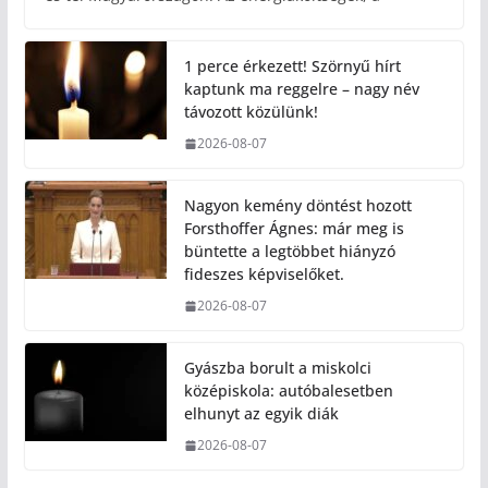
1 perce érkezett! Szörnyű hírt
kaptunk ma reggelre – nagy név
távozott közülünk!
2026-08-07
Nagyon kemény döntést hozott
Forsthoffer Ágnes: már meg is
büntette a legtöbbet hiányzó
fideszes képviselőket.
2026-08-07
Gyászba borult a miskolci
középiskola: autóbalesetben
elhunyt az egyik diák
2026-08-07