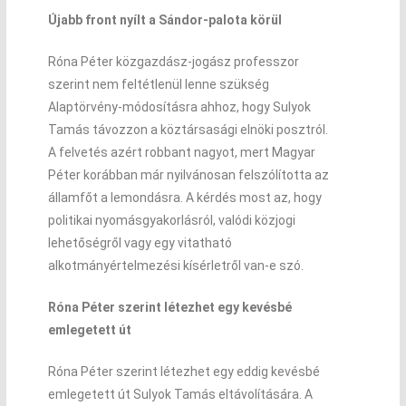
Újabb front nyílt a Sándor-palota körül
Róna Péter közgazdász-jogász professzor
szerint nem feltétlenül lenne szükség
Alaptörvény-módosításra ahhoz, hogy Sulyok
Tamás távozzon a köztársasági elnöki posztról.
A felvetés azért robbant nagyot, mert Magyar
Péter korábban már nyilvánosan felszólította az
államfőt a lemondásra. A kérdés most az, hogy
politikai nyomásgyakorlásról, valódi közjogi
lehetőségről vagy egy vitatható
alkotmányértelmezési kísérletről van-e szó.
Róna Péter szerint létezhet egy kevésbé
emlegetett út
Róna Péter szerint létezhet egy eddig kevésbé
emlegetett út Sulyok Tamás eltávolítására. A