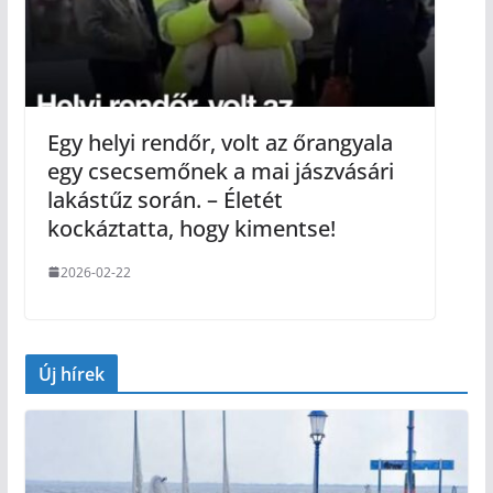
Egy helyi rendőr, volt az őrangyala
egy csecsemőnek a mai jászvásári
lakástűz során. – Életét
kockáztatta, hogy kimentse!
2026-02-22
Új hírek