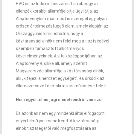
HVG és az Index is beszámolt arról, hogy az
ellenzék korábbi államfőjelöltje úgy látja: az
Alaptörvényben már most is szerepel egy olyan,
erősen értelmezésfüggő elem, amely alapján az
Országgyűlés kimondhatná, hogy a
köztársasági elnök nem felel meg a tisztségével
szemben támasztott alkotmányos
követelményeknek. A vita középpontjában az
Alaptörvény 9. cikke áll, amely szerint
Magyarország államfője a köztársasági elnök,
aki „kifejezi a nemzet egységét”, és őrködik az
államszervezet demokratikus működése felett.
Nem egyértelmű jogi menetrendről van szó
Ez azonban nem egy mindenki által elfogadott,
egyértelmű jogi menetrend. A köztársasági
elnök tisztségétől való megfosztására az