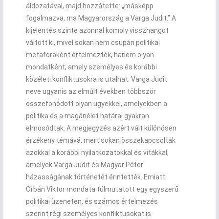
áldozatával, majd hozzátette: „másképp
fogalmazva, ma Magyarország a Varga Judit.” A
kijelentés szinte azonnal komoly visszhangot
váltott ki, mivel sokan nem csupán politikai
metaforaként értelmezték, hanem olyan
mondatként, amely személyes és korábbi
közéleti konfliktusokra is utalhat. Varga Judit
neve ugyanis az elmúlt években többször
összefonódott olyan ügyekkel, amelyekben a
politika és a magánélet határai gyakran
elmosódtak. A megjegyzés azért vált különösen
érzékeny témává, mert sokan összekapcsolták
azokkal a korábbi nyilatkozatokkal és vitákkal,
amelyek Varga Judit és Magyar Péter
házasságának történetét érintették. Emiatt
Orbán Viktor mondata túlmutatott egy egyszerű
politikai üzeneten, és számos értelmezés
szerint régi személyes konfliktusokat is