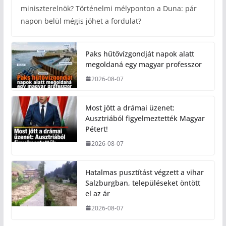
miniszterelnök? Történelmi mélyponton a Duna: pár
napon belül mégis jöhet a fordulat?
Paks hűtővízgondját napok alatt
megoldaná egy magyar professzor
2026-08-07
Most jött a drámai üzenet:
Ausztriából figyelmeztették Magyar
Pétert!
2026-08-07
Hatalmas pusztítást végzett a vihar
Salzburgban, településeket öntött
el az ár
2026-08-07