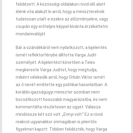
felidézett. A közösségi oldalakon rövid idő alatt
élénk vita alakult ki arról, hogy a miniszterelnök
tudatosan utalt-e ezekre az előzményekre, vagy
csupán egy erőteljes képpel kívánta érzékeltetni
mondanivalóját.
Bár a szándékáról nem nyilatkozott, a kijelentés
ismét reflektorfénybe állította Varga Judit
személyét. A kijelentést követően a Telex
megkereste Varga Juditot, hogy megtudja,
miként vélekedik arról, hogy Orbán Viktor ismét
az ő nevét említette egy politikai hasonlatban. A
korábbi igazságügyi miniszter azonban nem
bocsátkozott hosszabb magyarázatba, és nem
kommentálta részletesen az ügyet. Válasza
mindössze két szó volt: „Ennyi volt.” Ez a rövid
reakció ugyanakkor önmagában is jelentős
figyelmet kapott. Többen felidézték, hogy Varga