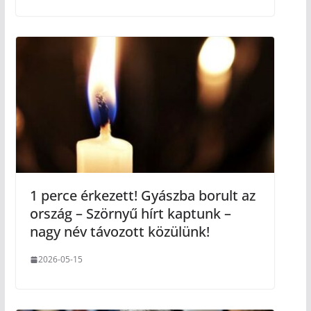
1 perce érkezett! Gyászba borult az
ország – Szörnyű hírt kaptunk –
nagy név távozott közülünk!
2026-05-15