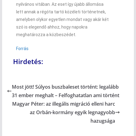
nyilvános vitában. Az eset így újabb állomása
lett annak a régóta tartó közéleti történetnek,
amelyben olykor egyetlen mondat vagy akár két
szó is elegendő ahhoz, hogy napokra
meghatározza a közbeszédet.
Forrás
Hirdetés:
Most jött! Súlyos buszbaleset történt: legalább
31 ember meghalt – Felfoghatatlan ami történt
Magyar Péter: az illegális migráció elleni harc
az Orbán-kormány egyik legnagyobb
hazugsága