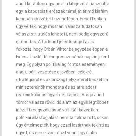
Judit korábban ugyanezt a kifejezést használta
egy, a kapcsolati erőszak témáját érintő kisfilm
kapcsán közzétett üzenetében. Emiatt sokan
úgy vélték, hogy mostani válasza tudatosan
választott utalás lehetett, nem pedig egyszerű
elutasítás. A történet jelentőségét az is
fokozta, hogy Orbán Viktor bejegyzése éppen a
Fidesz tisztújító kongresszusának napján jelent
meg. Egy olyan politikailag fontos eseményen,
ahol a párt vezetése a jövőbeni célokról,
stratégiáról és az ország helyzetéről beszélt, a
miniszterelnök mondata és az arra adott
reakció különös figyelmet kapott. Varga Judit
tömör válasza rövid idő alatt az egyik legtöbbet
idézett megszólalássá vált. Bár közvetlen
politikai állásfoglalást nem tartalmazott, sokan
úgy értelmezték, hogy ezzel lezártnak tekinti az
ügyet, és nem kíván részt venni egy újabb