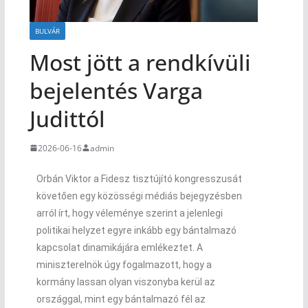
BULVÁR
Most jött a rendkívüli
bejelentés Varga
Judittól
2026-06-16
admin
Orbán Viktor a Fidesz tisztújító kongresszusát
követően egy közösségi médiás bejegyzésben
arról írt, hogy véleménye szerint a jelenlegi
politikai helyzet egyre inkább egy bántalmazó
kapcsolat dinamikájára emlékeztet. A
miniszterelnök úgy fogalmazott, hogy a
kormány lassan olyan viszonyba kerül az
országgal, mint egy bántalmazó fél az