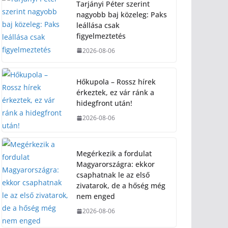
Tarjányi Péter szerint
nagyobb baj közeleg: Paks
leállása csak
figyelmeztetés
2026-08-06
Hőkupola – Rossz hírek
érkeztek, ez vár ránk a
hidegfront után!
2026-08-06
Megérkezik a fordulat
Magyarországra: ekkor
csaphatnak le az első
zivatarok, de a hőség még
nem enged
2026-08-06