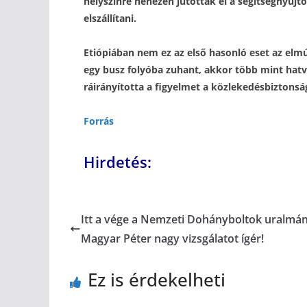
helyszínre nehezen jutottak el a segítségnyújtó
elszállítani.
Etiópiában nem ez az első hasonló eset az elm
egy busz folyóba zuhant, akkor több mint hatv
ráirányította a figyelmet a közlekedésbiztonság
Forrás
Hirdetés:
Itt a vége a Nemzeti Dohányboltok uralmá
Magyar Péter nagy vizsgálatot ígér!
Ez is érdekelheti