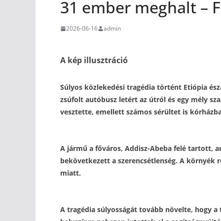
31 ember meghalt – F
2026-06-16
admin
A kép illusztráció
Súlyos közlekedési tragédia történt Etiópia és
zsúfolt autóbusz letért az útról és egy mély s
vesztette, emellett számos sérültet is kórházba 
A jármű a főváros, Addisz-Abeba felé tartott,
bekövetkezett a szerencsétlenség. A környék 
miatt.
A tragédia súlyosságát tovább növelte, hogy a