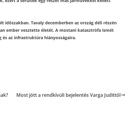
k, ezért a sérültek egy részét más járművekkel kellett
últ időszakban. Tavaly decemberben az ország déli részén
an ember vesztette életét. A mostani katasztrófa ismét
 és az infrastruktúra hiányosságaira.
nak?
Most jött a rendkívüli bejelentés Varga Judittól