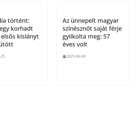
ia történt:
Az ünnepelt magyar
 egy korhadt
színésznőt saját férje
 elsős kislányt
gyilkolta meg: 57
ütött
éves volt
-25
2025-06-09