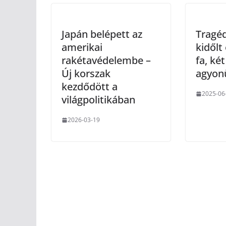
Japán belépett az
Tragéd
amerikai
kidőlt
rakétavédelembe –
fa, két
Új korszak
agyon
kezdődött a
2025-06
világpolitikában
2026-03-19