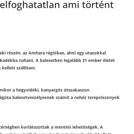
elfoghatatlan ami történt
zaki részén, az Amhara régióban, ahol egy utasokkal
zakadékba zuhant. A balesetben legalább 31 ember életét
kellett szállítani.
 amikor a hegyvidéki, kanyargós útszakaszon
régóta balesetveszélyesnek számít a nehéz terepviszonyok
 térségben korlátozottak a mentési lehetőségek. A