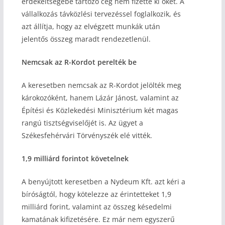
érdekeltségébe tartozó cég nem fizette ki őket. A
vállalkozás távközlési tervezéssel foglalkozik, és
azt állítja, hogy az elvégzett munkák után
jelentős összeg maradt rendezetlenül.
Nemcsak az R-Kordot perelték be
A keresetben nemcsak az R-Kordot jelölték meg
károkozóként, hanem Lázár Jánost, valamint az
Építési és Közlekedési Minisztérium két magas
rangú tisztségviselőjét is. Az ügyet a
Székesfehérvári Törvényszék elé vitték.
1,9 milliárd forintot követelnek
A benyújtott keresetben a Nydeum Kft. azt kéri a
bíróságtól, hogy kötelezze az érintetteket 1,9
milliárd forint, valamint az összeg késedelmi
kamatának kifizetésére. Ez már nem egyszerű