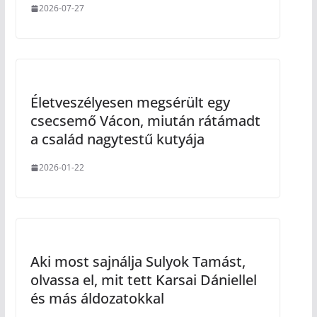
2026-07-27
Életveszélyesen megsérült egy
csecsemő Vácon, miután rátámadt
a család nagytestű kutyája
2026-01-22
Aki most sajnálja Sulyok Tamást,
olvassa el, mit tett Karsai Dániellel
és más áldozatokkal