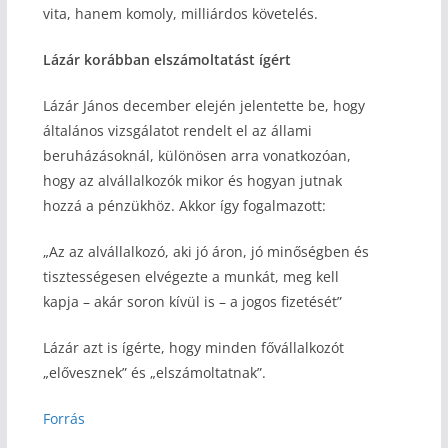
vita, hanem komoly, milliárdos követelés.
Lázár korábban elszámoltatást ígért
Lázár János december elején jelentette be, hogy
általános vizsgálatot rendelt el az állami
beruházásoknál, különösen arra vonatkozóan,
hogy az alvállalkozók mikor és hogyan jutnak
hozzá a pénzükhöz. Akkor így fogalmazott:
„Az az alvállalkozó, aki jó áron, jó minőségben és
tisztességesen elvégezte a munkát, meg kell
kapja – akár soron kívül is – a jogos fizetését”
Lázár azt is ígérte, hogy minden fővállalkozót
„elővesznek” és „elszámoltatnak”.
Forrás