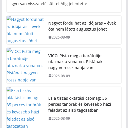
gyorsan visszafelé sült el Alig jelentette
Nagyot fordulhat az időjárás – évek
óta nem látott augusztus jöhet
2026-08-09
VICC: Pista meg a barátnője
utaznak a vonaton. Pistának
nagyon rossz napja van
2026-08-09
Ez a tiszás oktatási csomag: 35
perces tanórák és kevesebb házi
feladat az alsó tagozatban
2026-08-09