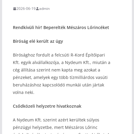
2026-06-19
admin
Rendkívüli hír! Beperelték Mészáros Lőrincéket
Bíróság elé került az ügy
Bírósághoz fordult a felcsúti R-Kord Építőipari
Kft. egyik alvállalkozója, a Nydeum Kft., miután a
cég állítása szerint nem kapta meg azokat a
pénzeket, amelyek egy több tízmilliárdos vasúti
beruházáshoz kapcsolódó munkái után jártak
volna neki.
Csődközeli helyzetre hivatkoznak
A Nydeum Kft. szerint azért kerültek súlyos
pénzügyi helyzetbe, mert Mészáros Lőrinc