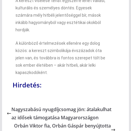
A kereszt viselése tehát egyszerre lehet vallási,
kulturális és személyes döntés. Egyesek
számára mély hitbéli jelentőséggel bír, mások
inkább hagyományból vagy esztétikai okokból
hordják.
A különböző értelmezések ellenére egy dolog
közös: a kereszt szimbolikája évszázadok óta
jelen van, és továbbra is fontos szerepet tölt be
sok ember életében – akár hitbeli, akár lelki
kapaszkodóként.
Hirdetés:
Nagyszabású nyugdíjcsomag jön: átalakulhat
az idősek támogatása Magyarországon
Orbán Viktor fia, Orbán Gáspár benyújtotta