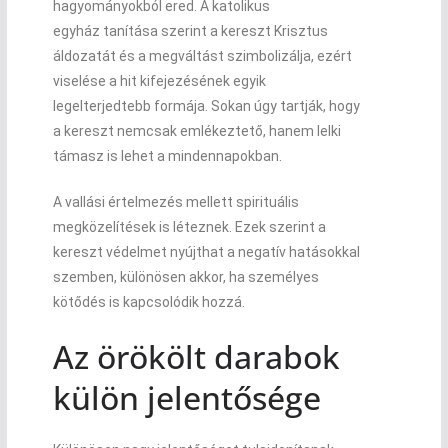
hagyományokból ered. A
katolikus
egyház
tanítása szerint a kereszt Krisztus
áldozatát és a megváltást szimbolizálja, ezért
viselése a hit kifejezésének egyik
legelterjedtebb formája. Sokan úgy tartják, hogy
a kereszt nemcsak emlékeztető, hanem lelki
támasz is lehet a mindennapokban.
A vallási értelmezés mellett spirituális
megközelítések is léteznek. Ezek szerint a
kereszt védelmet nyújthat a negatív hatásokkal
szemben, különösen akkor, ha személyes
kötődés is kapcsolódik hozzá.
Az örökölt darabok
külön jelentősége