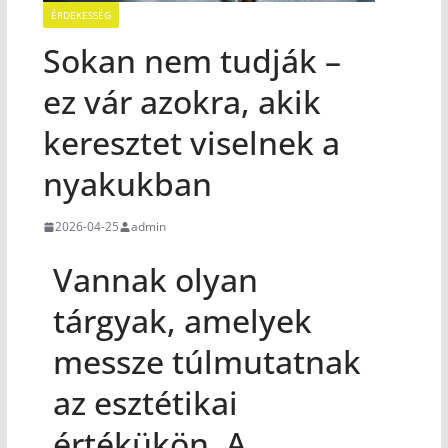
ÉRDEKESSÉG
Sokan nem tudják –
ez vár azokra, akik
keresztet viselnek a
nyakukban
2026-04-25
admin
Vannak olyan
tárgyak, amelyek
messze túlmutatnak
az esztétikai
értékükön. A