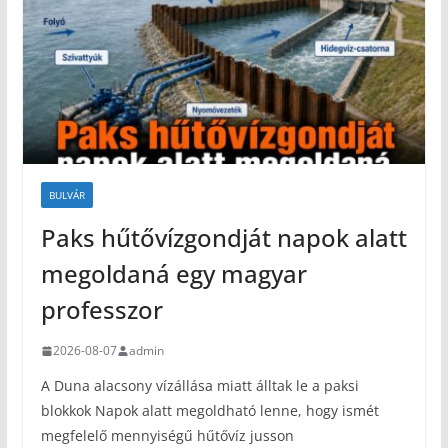
BULVÁR
Paks hűtővízgondját napok alatt
megoldaná egy magyar
professzor
2026-08-07
admin
A Duna alacsony vízállása miatt álltak le a paksi
blokkok Napok alatt megoldható lenne, hogy ismét
megfelelő mennyiségű hűtővíz jusson