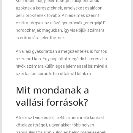
Különösen nagy jelentőséget tulajdonítanak
azoknak a kereszteknek, amelyeket családon
belül örökítenek tovább. A hiedelmek szerint
ezek a tárgyak az előző generációk „energiáját”
hordozhatják magukban, így viselőjük számára
is erőforrást jelenthetnek.
A vallási gyakorlatban a megszentelés is fontos
szerepet kap. Egy pap által megáldott kereszt a
hívők számára különleges jelentéssel bír, mivel a
szertartás során Isten oltalmát kérik rá.
Mit mondanak a
vallási források?
A kereszt viseléséről a
Biblia
nem ír elő konkrét
kötelezettséget, ugyanakkor több helyen
hangsúlyozza a hit külső és belső megélésének