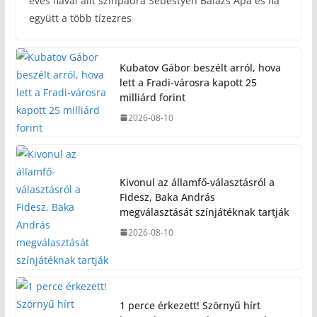
éves fiával állt színpadra Sebestyén Balázs Apa és fia
együtt a több tízezres
Kubatov Gábor beszélt arról, hova
lett a Fradi-városra kapott 25
milliárd forint
2026-08-10
Kivonul az államfő-választásról a
Fidesz, Baka András
megválasztását színjátéknak tartják
2026-08-10
1 perce érkezett! Szörnyű hírt