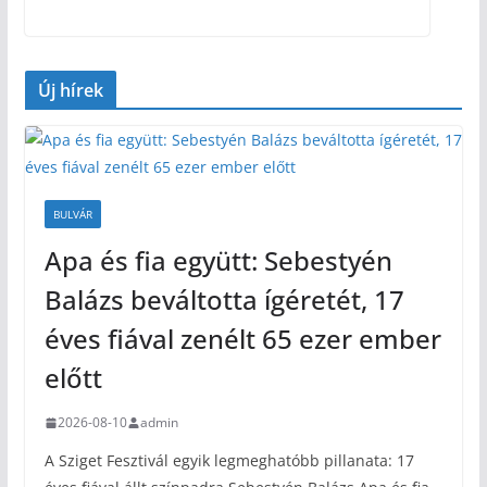
Új hírek
BULVÁR
Apa és fia együtt: Sebestyén
Balázs beváltotta ígéretét, 17
éves fiával zenélt 65 ezer ember
előtt
2026-08-10
admin
A Sziget Fesztivál egyik legmeghatóbb pillanata: 17