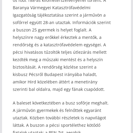
os főút 188-as kilométerszelvényénél történt. A
Baranya Vármegyei Katasztrófavédelmi
Igazgatóság tájékoztatása szerint a járművön a
sofőrrel együtt 28-an utaztak. Információk szerint
a buszon 25 gyermek is helyet foglalt. A
helyszínre nagy erőkkel érkeztek a mentők, a
rendőrség és a katasztrófavédelem egységei. A
pécsi hivatásos tűzoltók teljes útlezárás mellett
kezdték meg a műszaki mentést és a helyszín
biztosítását. A rendőrség közlése szerint a
kisbusz Pécsről Budapest irányába haladt,
amikor Hird közelében áttért a menetirány
szerinti bal oldalra, majd egy fának csapódott.
A baleset következtében a busz sofőrje meghalt.
A járművön gyermekek és felnőttek egyaránt
utaztak. Közben további részletek is napvilágot
láttak. A buszon a pécsi sportélethez kötődő
fiatalok utaztak: a PSN Zrt. aerobik