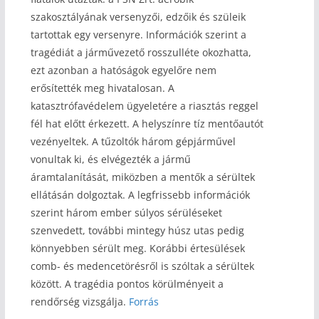
szakosztályának versenyzői, edzőik és szüleik
tartottak egy versenyre. Információk szerint a
tragédiát a járművezető rosszulléte okozhatta,
ezt azonban a hatóságok egyelőre nem
erősítették meg hivatalosan. A
katasztrófavédelem ügyeletére a riasztás reggel
fél hat előtt érkezett. A helyszínre tíz mentőautót
vezényeltek. A tűzoltók három gépjárművel
vonultak ki, és elvégezték a jármű
áramtalanítását, miközben a mentők a sérültek
ellátásán dolgoztak. A legfrissebb információk
szerint három ember súlyos sérüléseket
szenvedett, további mintegy húsz utas pedig
könnyebben sérült meg. Korábbi értesülések
comb- és medencetörésről is szóltak a sérültek
között. A tragédia pontos körülményeit a
rendőrség vizsgálja.
Forrás