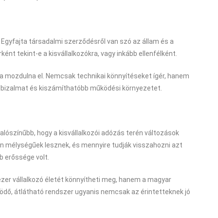
Egyfajta társadalmi szerződésről van szó az állam és a
ként tekint-e a kisvállalkozókra, vagy inkább ellenfélként.
ba mozdulna el. Nemcsak technikai könnyítéseket ígér, hanem
bb bizalmat és kiszámíthatóbb működési környezetet.
valószínűbb, hogy a kisvállalkozói adózás terén változások
yen mélységűek lesznek, és mennyire tudják visszahozni azt
b erőssége volt.
zer vállalkozó életét könnyítheti meg, hanem a magyar
ködő, átlátható rendszer ugyanis nemcsak az érintetteknek jó