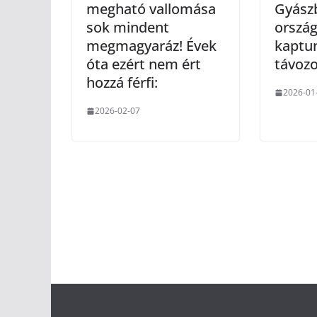
megható vallomása
Gyászb
sok mindent
ország
megmagyaráz! Évek
kaptu
óta ezért nem ért
távozo
hozzá férfi:
2026-01
2026-02-07