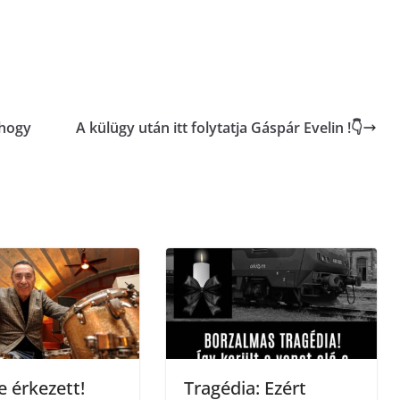
 hogy
A külügy után itt folytatja Gáspár Evelin !👇
e érkezett!
Tragédia: Ezért