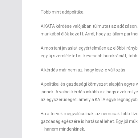
Több mint adópolitika
A KATA kérdése valójában túlmutat az adózáson. 
munkából élők között. Arról, hogy az állam partner
A mostani javaslat egyértelműen az előbbi irány
egy új szemléletet is: kevesebb bürokráciát, tö
A kérdés már nem az, hogy lesz-e változás
A politikai és gazdasági környezet alapján egyre 
jönnek. A valódi kérdés inkább az, hogy ezek mil
az egyszerűséget, amely a KATA egyik legnagyob
Ha a tervek megvalósulnak, az nemcsak több tíze
gazdaság egészére is hatással lehet. Egy jól mű
– hanem mindenkinek.