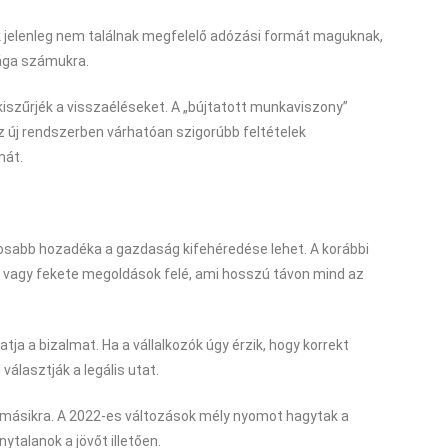
kik jelenleg nem találnak megfelelő adózási formát maguknak,
drága számukra.
kiszűrjék a visszaéléseket. A „bújtatott munkaviszony”
az új rendszerben várhatóan szigorúbb feltételek
mát.
tosabb hozadéka a gazdaság kifehéredése lehet. A korábbi
ke vagy fekete megoldások felé, ami hosszú távon mind az
ja a bizalmat. Ha a vállalkozók úgy érzik, hogy korrekt
választják a legális utat.
a másikra. A 2022-es változások mély nyomot hagytak a
ytalanok a jövőt illetően.