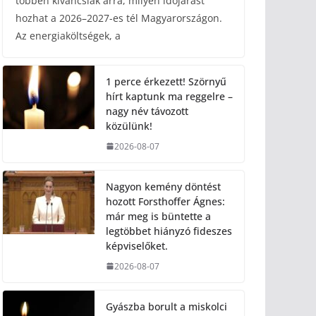
többen kíváncsiak arra, milyen időjárást
hozhat a 2026–2027-es tél Magyarországon.
Az energiaköltségek, a
1 perce érkezett! Szörnyű
hírt kaptunk ma reggelre –
nagy név távozott
közülünk!
2026-08-07
Nagyon kemény döntést
hozott Forsthoffer Ágnes:
már meg is büntette a
legtöbbet hiányzó fideszes
képviselőket.
2026-08-07
Gyászba borult a miskolci