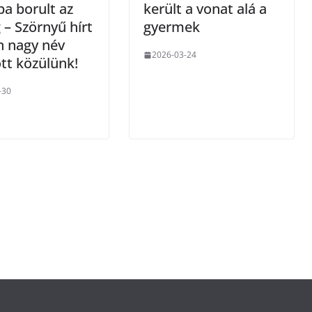
a borult az
került a vonat alá a
 – Szörnyű hírt
gyermek
n nagy név
2026-03-24
tt közülünk!
-30