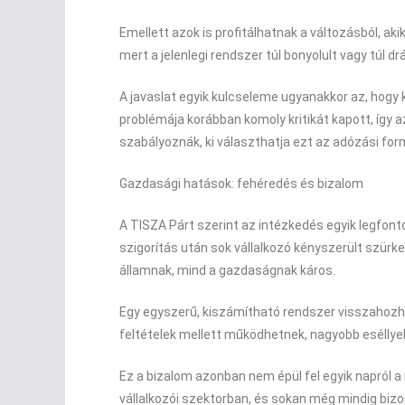
Emellett azok is profitálhatnak a változásból, a
mert a jelenlegi rendszer túl bonyolult vagy túl 
A javaslat egyik kulcseleme ugyanakkor az, hogy 
problémája korábban komoly kritikát kapott, így 
szabályoznák, ki választhatja ezt az adózási for
Gazdasági hatások: fehéredés és bizalom
A TISZA Párt szerint az intézkedés egyik legfon
szigorítás után sok vállalkozó kényszerült szür
államnak, mind a gazdaságnak káros.
Egy egyszerű, kiszámítható rendszer visszahozhat
feltételek mellett működhetnek, nagyobb eséllyel 
Ez a bizalom azonban nem épül fel egyik napról 
vállalkozói szektorban, és sokan még mindig bizon