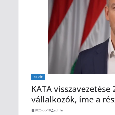
BULVÁR
KATA visszavezetése 
vállalkozók, íme a rés
2026-06-19
admin