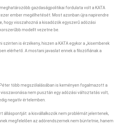
egmeghatározóbb gazdaságpolitikai fordulata volt a KATA
tízezer ember megélhetését. Most azonban újra napirendre
zte, hogy visszahozná a kisadózók egyszerű adózási
 korszerűbb modellt vezetne be.
szinten is érzékeny, hiszen a KATA egykor a „kisemberek
ben elérhető. A mostani javaslat ennek a filozófiának a
yar Péter több megszólalásában is keményen fogalmazott a
 visszavonása nem pusztán egy adózási változtatás volt,
edig negatív értelemben.
rt álláspontját: a kisvállalkozók nem problémát jelentenek,
 Ennek megfelelően az adórendszernek nem büntetnie, hanem