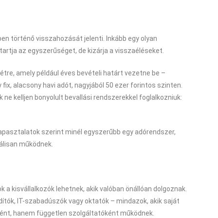
ben történő visszahozását jelenti. Inkább egy olyan
artja az egyszerűséget, de kizárja a visszaéléseket.
 létre, amely például éves bevételi határt vezetne be –
 fix, alacsony havi adót, nagyjából 50 ezer forintos szinten.
 ne kelljen bonyolult bevallási rendszerekkel foglalkozniuk:
apasztalatok szerint minél egyszerűbb egy adórendszer,
gálisan működnek.
 a kisvállalkozók lehetnek, akik valóban önállóan dolgoznak.
dítók, IT-szabadúszók vagy oktatók – mindazok, akik saját
ként, hanem független szolgáltatóként működnek.