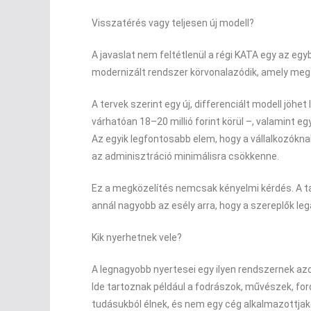
Visszatérés vagy teljesen új modell?
A javaslat nem feltétlenül a régi KATA egy az egy
modernizált rendszer körvonalazódik, amely megt
A tervek szerint egy új, differenciált modell jöhet
várhatóan 18–20 millió forint körül –, valamint egy
Az egyik legfontosabb elem, hogy a vállalkozóknak
az adminisztráció minimálisra csökkenne.
Ez a megközelítés nemcsak kényelmi kérdés. A t
annál nagyobb az esély arra, hogy a szereplők le
Kik nyerhetnek vele?
A legnagyobb nyertesei egy ilyen rendszernek azok
Ide tartoznak például a fodrászok, művészek, for
tudásukból élnek, és nem egy cég alkalmazottja