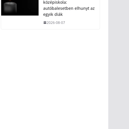
középiskola:
autóbalesetben elhunyt az
egyik diák
2026-08-07