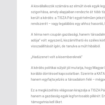
A kisvállalkozók számára az elmúlt évek egyik l
szigorítása, amely alapjaiban rendezte át több 
került a kérdés: a TISZA Párt egyértelműen jele
rendszerét – vagy legalábbis egy ahhoz hasonló,
A téma nem csupán gazdasági, hanem társadalmi 
adója” volt: egyszerű, kiszámítható és széles kör
visszaállítását ígéri, de tanulva a múlt hibáiból.
„Hadüzenet volt a kisembereknek”
A kérdés politikai súlyát jól mutatja, hogy Mag
korábbi döntéssel kapcsolatban. Szerinte a KATA
hanem egyfajta jelzés a társadalom felé – mégp
Ez a megközelítés világosan kirajzolja a TISZA Pá
hanem a gazdaság egyik legfontosabb pillérét.
támogatnia kell őket.