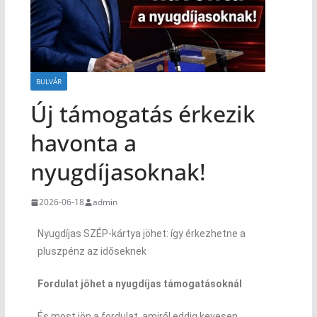
BULVÁR
Új támogatás érkezik
havonta a
nyugdíjasoknak!
2026-06-18
admin
Nyugdíjas SZÉP-kártya jöhet: így érkezhetne a
pluszpénz az időseknek
Fordulat jöhet a nyugdíjas támogatásoknál
És most jön a fordulat, amiről eddig kevesen