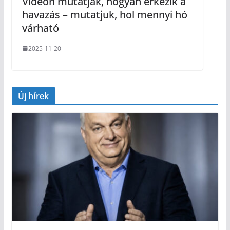
Videón mutatják, hogyan érkezik a
havazás – mutatjuk, hol mennyi hó
várható
2025-11-20
Új hírek