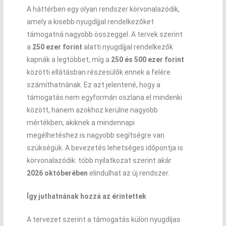
A háttérben egy olyan rendszer körvonalazódik,
amely a kisebb nyugdíjjal rendelkezőket
támogatná nagyobb összeggel. A tervek szerint
a
250 ezer forint
alatti nyugdíjjal rendelkezők
kapnák a legtöbbet, míg a
250 és 500 ezer forint
közötti ellátásban részesülők ennek a felére
számíthatnának. Ez azt jelentené, hogy a
támogatás nem egyformán oszlana el mindenki
között, hanem azokhoz kerülne nagyobb
mértékben, akiknek a mindennapi
megélhetéshez is nagyobb segítségre van
szükségük. A bevezetés lehetséges időpontja is
körvonalazódik: több nyilatkozat szerint akár
2026 októberében
elindulhat az új rendszer.
Így juthatnának hozzá az érintettek
A tervezet szerint a támogatás külön nyugdíjas