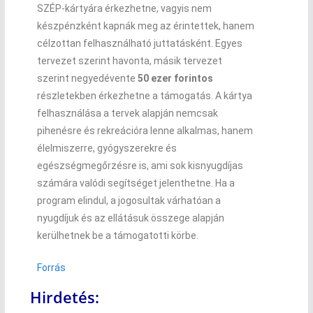
SZÉP-kártyára érkezhetne, vagyis nem
készpénzként kapnák meg az érintettek, hanem
célzottan felhasználható juttatásként. Egyes
tervezet szerint havonta, másik tervezet
szerint negyedévente
50 ezer forintos
részletekben érkezhetne a támogatás. A kártya
felhasználása a tervek alapján nemcsak
pihenésre és rekreációra lenne alkalmas, hanem
élelmiszerre, gyógyszerekre és
egészségmegőrzésre is, ami sok kisnyugdíjas
számára valódi segítséget jelenthetne. Ha a
program elindul, a jogosultak várhatóan a
nyugdíjuk és az ellátásuk összege alapján
kerülhetnek be a támogatotti körbe.
Forrás
Hirdetés: