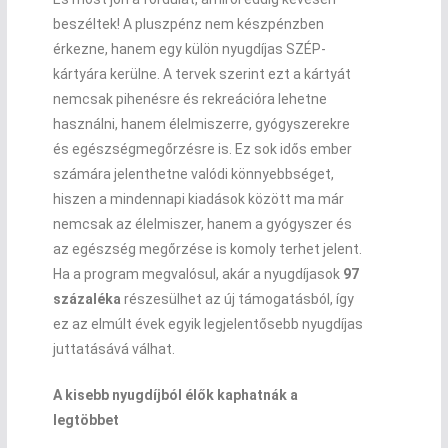
beszéltek! A pluszpénz nem készpénzben
érkezne, hanem egy külön nyugdíjas SZÉP-
kártyára kerülne. A tervek szerint ezt a kártyát
nemcsak pihenésre és rekreációra lehetne
használni, hanem élelmiszerre, gyógyszerekre
és egészségmegőrzésre is. Ez sok idős ember
számára jelenthetne valódi könnyebbséget,
hiszen a mindennapi kiadások között ma már
nemcsak az élelmiszer, hanem a gyógyszer és
az egészség megőrzése is komoly terhet jelent.
Ha a program megvalósul, akár a nyugdíjasok
97
százaléka
részesülhet az új támogatásból, így
ez az elmúlt évek egyik legjelentősebb nyugdíjas
juttatásává válhat.
A kisebb nyugdíjból élők kaphatnák a
legtöbbet