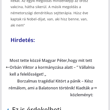
Rékát. Az egyik megoldás mindenképp az orosz
vakcina, hátha sikerül. A másik megoldás a
németországi dendritikus sejtterápia. Húsz éve
kaptak rá Nobel-díjat, van, aki hisz benne, van,
aki nem”
Hirdetés:
Most tette közzé Magyar Péter,hogy mit tett
Orbán Viktor a kormányzása alatt – ” Vállalnia
kell a felelősséget! „
Borzalmas tragédia! Kitört a pánik – Kész
rémálom, ami a Balatonon történik! Kiadták a
közleményt:
Ez is érdekelheti