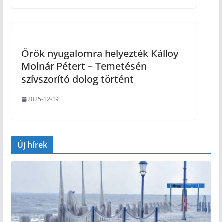
Örök nyugalomra helyezték Kálloy
Molnár Pétert – Temetésén
szívszorító dolog történt
2025-12-19
Új hírek