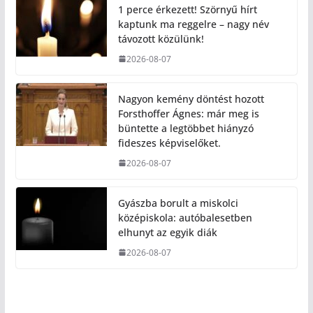
1 perce érkezett! Szörnyű hírt
kaptunk ma reggelre – nagy név
távozott közülünk!
2026-08-07
Nagyon kemény döntést hozott
Forsthoffer Ágnes: már meg is
büntette a legtöbbet hiányzó
fideszes képviselőket.
2026-08-07
Gyászba borult a miskolci
középiskola: autóbalesetben
elhunyt az egyik diák
2026-08-07