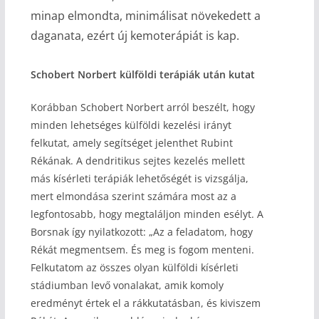
minap elmondta, minimálisat növekedett a
daganata, ezért új kemoterápiát is kap.
Schobert Norbert külföldi terápiák után kutat
Korábban Schobert Norbert arról beszélt, hogy
minden lehetséges külföldi kezelési irányt
felkutat, amely segítséget jelenthet Rubint
Rékának. A dendritikus sejtes kezelés mellett
más kísérleti terápiák lehetőségét is vizsgálja,
mert elmondása szerint számára most az a
legfontosabb, hogy megtaláljon minden esélyt. A
Borsnak így nyilatkozott: „Az a feladatom, hogy
Rékát megmentsem. És meg is fogom menteni.
Felkutatom az összes olyan külföldi kísérleti
stádiumban levő vonalakat, amik komoly
eredményt értek el a rákkutatásban, és kiviszem